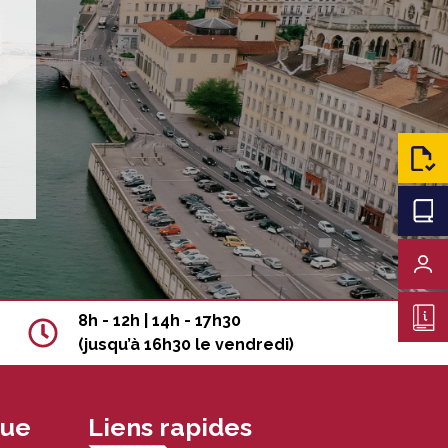
C
8h - 12h | 14h - 17h30
(jusqu’à 16h30 le vendredi)
nue
Liens rapides