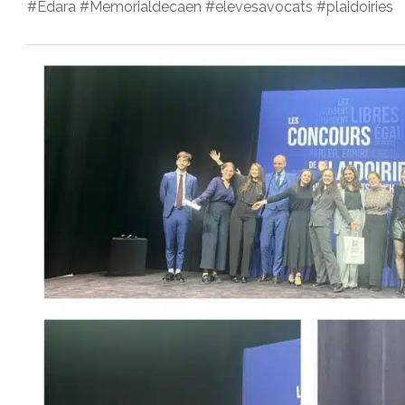
#Edara #Memorialdecaen #elevesavocats #plaidoiries