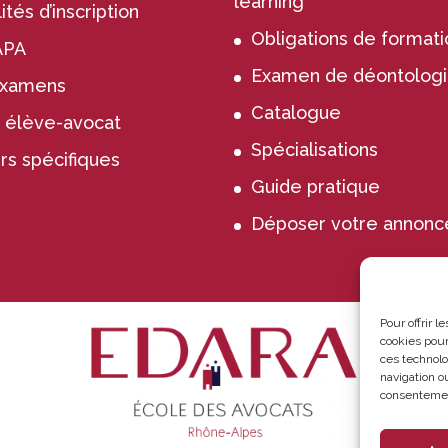
learning
tés d’inscription
Obligations de formati
APA
Examen de déontolog
examens
Catalogue
 élève-avocat
Spécialisations
rs spécifiques
Guide pratique
Déposer votre annonc
Pour offrir 
cookies pour
ces technolo
navigation ou
consentement