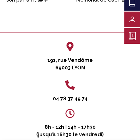
C
)
191, rue Vendôme
69003 LYON
04 78 37 49 74
8h - 12h | 14h - 17h30
(jusqu’à 16h30 le vendredi)