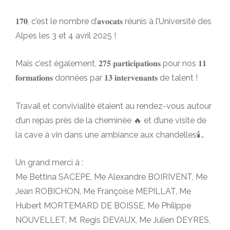
𝟏𝟕𝟎, c’est le nombre d’𝐚𝐯𝐨𝐜𝐚𝐭𝐬 réunis à l’Université des
Alpes les 3 et 4 avril 2025 !
Mais c’est également, 𝟐𝟕𝟓 𝐩𝐚𝐫𝐭𝐢𝐜𝐢𝐩𝐚𝐭𝐢𝐨𝐧𝐬 pour nos 𝟏𝟏
𝐟𝐨𝐫𝐦𝐚𝐭𝐢𝐨𝐧𝐬 données par 𝟏𝟑 𝐢𝐧𝐭𝐞𝐫𝐯𝐞𝐧𝐚𝐧𝐭𝐬 de talent !
Travail et convivialité étaient au rendez-vous autour
d’un repas près de la cheminée 🔥 et d’une visite de
la cave à vin dans une ambiance aux chandelles🕯️…
Un grand merci à :
Me Bettina SACEPE, Me Alexandre BOIRIVENT, Me
Jean ROBICHON, Me Françoise MEPILLAT, Me
Hubert MORTEMARD DE BOISSE, Me Philippe
NOUVELLET, M. Regis DEVAUX, Me Julien DEYRES,